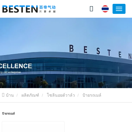
บ้าน
ผลิตภัณฑ์
โซลินอยด์วาล์ว
ป้ายรถเมล์
ป้ายรถเมล์