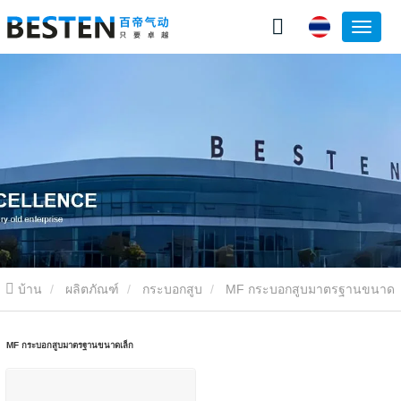
บ้าน
ผลิตภัณฑ์
กระบอกสูบ
MF กระบอกสูบมาตรฐานขนาด
เล็ก
MF กระบอกสูบมาตรฐานขนาดเล็ก