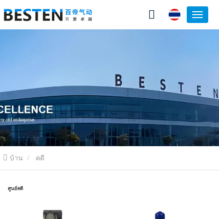
บ้าน
คดี
ศูนย์คดี