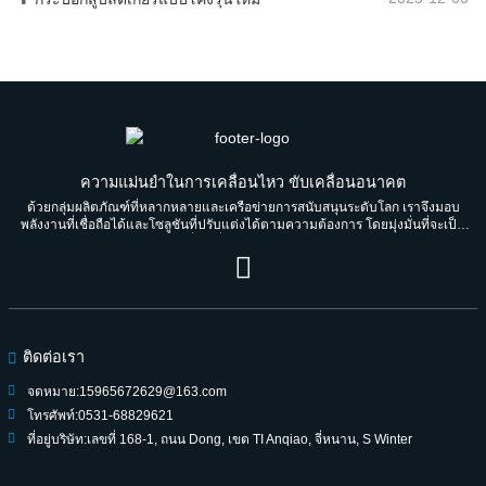
ความแม่นยำในการเคลื่อนไหว ขับเคลื่อนอนาคต
ด้วยกลุ่มผลิตภัณฑ์ที่หลากหลายและเครือข่ายการสนับสนุนระดับโลก เราจึงมอบ
พลังงานที่เชื่อถือได้และโซลูชันที่ปรับแต่งได้ตามความต้องการ โดยมุ่งมั่นที่จะเป็น
พันธมิตรที่น่าเชื่อถือสำหรับคนรุ่นต่อรุ่น
ติดต่อเรา
จดหมาย:
15965672629@163.com
โทรศัพท์:
0531-68829621
ที่อยู่บริษัท:
เลขที่ 168-1, ถนน Dong, เขต TI Anqiao, จี่หนาน, S Winter