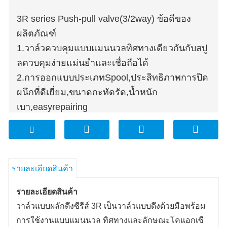
3R series Push-pull valve(3/2way) ข้อดีของ
ผลิตภัณฑ์
1.วาล์วควบคุมแบบแมนนวลทิศทางเดียวกันกับสปู
ลควบคุมง่ายแม่นยำและเชื่อถือได้
2.การออกแบบประเภทSpool,ประสิทธิภาพการปิด
ผนึกที่ดีเยี่ยม,ขนาดกะทัดรัด,น้ำหนัก
เบา,easyrepairing
3. การตกแต่งพื้นผิวพิเศษในพื้นผิวด้านใน แรง
เสียดทานต่ำ เริ่มต้นแรงดันต่ำ ทนทาน
4. การหล่อลื่นไม่ใช่กลไก
5.ตำแหน่งติดตั้งหลายตำแหน่งและง่ายต่อการ
รายละเอียดสินค้า
แก้ไข
รายละเอียดสินค้า
วาล์วแบบผลักดึงซีรีส์ 3R เป็นวาล์วแบบดึงด้วยมือพร้อม
การใช้งานแบบแมนนวล ทิศทางและลักษณะโคแอกเซี