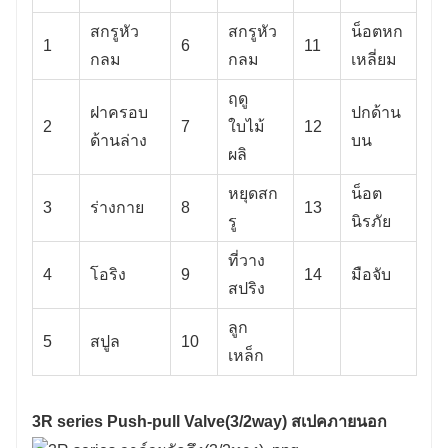
สกรูหัว
สกรูหัว
น็อตหก
1
6
11
กลม
กลม
เหลี่ยม
ฤดู
ฝาครอบ
ปกด้าน
2
7
ใบไม้
12
ด้านล่าง
บน
ผลิ
หยุดสก
น็อต
3
ร่างกาย
8
13
รู
นิรภัย
ที่วาง
4
โอริง
9
14
มือจับ
สปริง
ลูก
5
สปูล
10
เหล็ก
3R series Push-pull Valve(3/2way) สเปคภายนอก