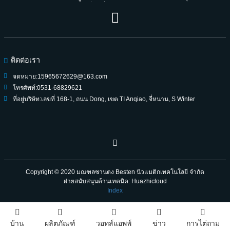
พันธมิตรที่น่าเชื่อถือสำหรับคนรุ่นต่อรุ่น
ติดต่อเรา
จดหมาย:
15965672629@163.com
โทรศัพท์:
0531-68829621
ที่อยู่บริษัท:
เลขที่ 168-1, ถนน Dong, เขต TI Anqiao, จี่หนาน, S Winter
Copyright © 2020
มณฑลซานตง Besten นิวแมติกเทคโนโลยี จำกัด
ฝ่ายสนับสนุนด้านเทคนิค: Huazhicloud
Index
บ้าน
ผลิตภัณฑ์
วอทส์แอพพ์
ข่าว
การไต่ถาม