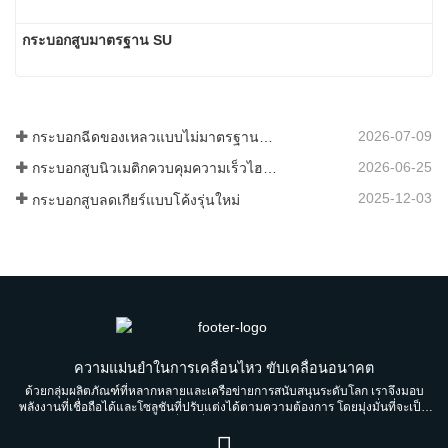
กระบอกสูบมาตรฐาน SU
2026-07-09
กระบอกฉีดของเหลวแบบไม่มาตรฐานที่กำหนดเองสำหรับเกรดอาหาร
2026-06-25
กระบอกสูบนิวเมติกควบคุมความเร็วไฮดรอลิก: โซลูชันการเคลื่อนที่ไร้แรงกระแทกที่เสถียรสำหรับอุปกรณ์อัตโนมัติ
2025-12-03
กระบอกสูบลดเกียร์แบบโค้งรุ่นใหม่
ความแม่นยำในการเคลื่อนไหว ขับเคลื่อนอนาคต
ด้วยกลุ่มผลิตภัณฑ์ที่หลากหลายและเครือข่ายการสนับสนุนระดับโลก เราจึงมอบ
พลังงานที่เชื่อถือได้และโซลูชันที่ปรับแต่งได้ตามความต้องการ โดยมุ่งมั่นที่จะเป็น
พันธมิตรที่น่าเชื่อถือสำหรับคนรุ่นต่อรุ่น