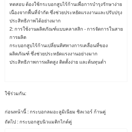
ทดสอบ ต้องใช้กระบอกสูบไร้ก้านเพื่อการบำรุงรักษาง่าย
บำรุงรักษาต่ำ การควบคุมอัตโนมัติ ประหยัด
เนื่องจากพื้นที่จำกัด ซึ่งช่วยประหยัดแรงงานและปรับปรุง
แรงงานและพื้นที่
ประสิทธิภาพได้อย่างมาก
3: การใช้งานผลิตภัณฑ์ทั่วไป - การจัดวางบนแท่น
2: การใช้งานผลิตภัณฑ์แบบคลาสสิก - การจัดการในสาย
วางสินค้าในโรงกลั่น
การผลิต
หยิบส่วนรองรับถังเปล่าขึ้นมาจากพื้นแล้ววางลง
กระบอกสูบไร้ก้านเปลี่ยนทิศทางการเคลื่อนที่ของ
บนโต๊ะบรรทุก ใช้กระบอกสูบไร้ก้านแทนกลไกการ
ผลิตภัณฑ์ ซึ่งช่วยประหยัดแรงงานอย่างมาก
ยกโซ่แบบเดิม ไม่สั่นไหว วางตำแหน่งได้แม่นยำ
ประสิทธิภาพการผลิตสูง ติดตั้งง่าย และต้นทุนต่ำ
ใช้งานคนเดียว มีความปลอดภัยสูง บำรุงรักษา
น้อย
ใช้ร่วมกัน:
ก่อนหน้านี้ : กระบอกลมอะลูมิเนียม ซิลเวอร์ ก้านคู่
ถัดไป : กระบอกสูบนิวแมติกไกด์คู่