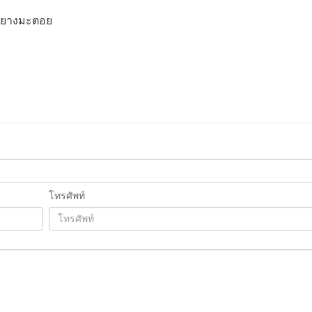
ายยางมะตอย
โทรศัพท์