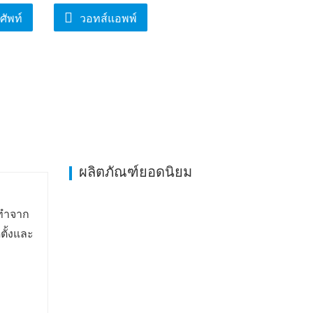
ศัพท์
วอทส์แอพพ์
ผลิตภัณฑ์ยอดนิยม
่ทำจาก
ตั้งและ