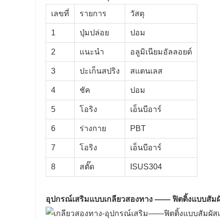
เลขที่
รายการ
วัสดุ
1
ปุ่มปล่อย
ปอม
2
แนะนำ
อลูมิเนียมอัลลอยด์
3
ปะเก็นสปริง
สแตนเลส
4
ชัค
ปอม
5
โอริง
เอ็นบีอาร์
6
ร่างกาย
PBT
7
โอริง
เอ็นบีอาร์
8
สตั๊ด
ISUS304
อุปกรณ์เสริมแบบเกลียวสองทาง —— ฟิตติ้งแบบสัมผ